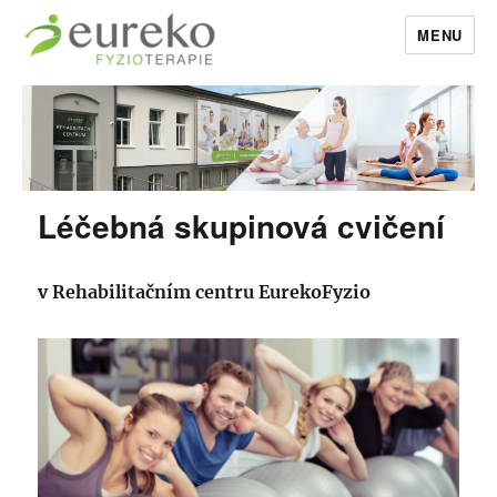
MENU
EurekoFyzio
Léčebná skupinová cvičení
v Rehabilitačním centru EurekoFyzio