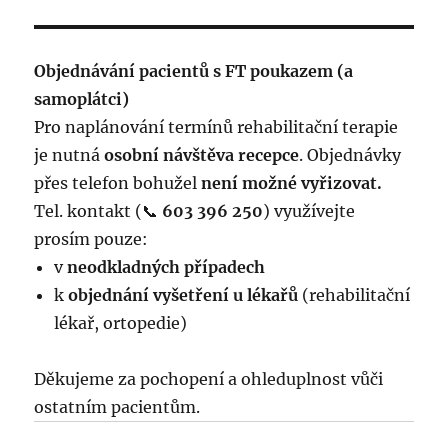
Objednávání pacientů s FT poukazem (a
samoplátci)
Pro naplánování termínů rehabilitační terapie
je nutná
osobní návštěva recepce
. Objednávky
přes telefon bohužel
není možné vyřizovat.
Tel. kontakt (📞
603 396 250
) využívejte
prosím pouze:
v
neodkladných případech
k
objednání vyšetření u lékařů
(rehabilitační
lékař, ortopedie)
Děkujeme za pochopení a ohleduplnost vůči
ostatním pacientům.