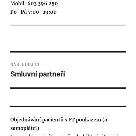
Mobil:
603 396 250
Po–Pá 7:00–19:00
Navigace
NÁSLEDUJÍCÍ
pro
Smluvní partneři
Následující
příspěvek:
příspěvek
Objednávání pacientů s FT poukazem (a
samoplátci)