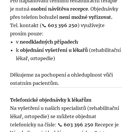
Pro naplánování termínů rehabilitační terapie
je nutná
osobní návštěva recepce
. Objednávky
přes telefon bohužel
není možné vyřizovat.
Tel. kontakt (📞
603 396 250
) využívejte
prosím pouze:
v
neodkladných případech
k
objednání vyšetření u lékařů
(rehabilitační
lékař, ortopedie)
Děkujeme za pochopení a ohleduplnost vůči
ostatním pacientům.
Telefonické objednávky k lékařům
Na vyšetření u našich specialistů (rehabilitační
lékař, ortopedie) se můžete objednat
telefonicky na čísle: 📞
603 396 250
Recepce je