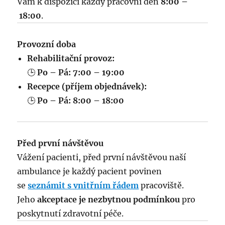
Vám k dispozici každý pracovní den
8:00 –
18:00
.
Provozní doba
Rehabilitační provoz:
🕒
Po – Pá: 7:00 – 19:00
Recepce (příjem objednávek):
🕒
Po – Pá: 8:00 – 18:00
Před první návštěvou
Vážení pacienti, před první návštěvou naší
ambulance je každý pacient povinen
se
seznámit s vnitřním řádem
pracoviště.
Jeho
akceptace je nezbytnou podmínkou
pro
poskytnutí zdravotní péče.