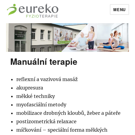
MENU
EurekoFyzio
Manuální terapie
reflexní a vazivová masáž
akupresura
měkké techniky
myofasciální metody
mobilizace drobných kloubů, žeber a páteře
postizometrická relaxace
míčkování – speciální forma měkkých