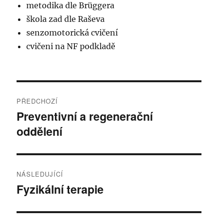
metodika dle Brüggera
škola zad dle Raševa
senzomotorická cvičení
cvičeni na NF podkladě
Navigace
PŘEDCHOZÍ
pro
Preventivní a regenerační
Předchozí
oddělení
příspěvek:
příspěvek
NÁSLEDUJÍCÍ
Fyzikální terapie
Následující
příspěvek: