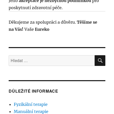
Jeho
akceptace je nezbytnou podmínkou
pro
poskytnutí zdravotní péče.
Děkujeme za spolupráci a důvěru.
Těšíme se
na Vás!
Vaše
Eureko
HLE
Hledat:
DŮLEŽITÉ INFORMACE
Fyzikální terapie
Manuální terapie