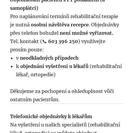
samoplátci)
Pro naplánování termínů rehabilitační terapie
je nutná
osobní návštěva recepce
. Objednávky
přes telefon bohužel
není možné vyřizovat.
Tel. kontakt (📞
603 396 250
) využívejte
prosím pouze:
v
neodkladných případech
k
objednání vyšetření u lékařů
(rehabilitační
lékař, ortopedie)
Děkujeme za pochopení a ohleduplnost vůči
ostatním pacientům.
Telefonické objednávky k lékařům
Na vyšetření u našich specialistů (rehabilitační
lékař, ortopedie) se můžete objednat